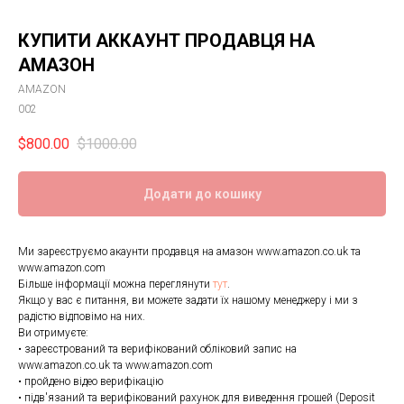
КУПИТИ АККАУНТ ПРОДАВЦЯ НА
АМАЗОН
AMAZON
002
$
800.00
$
1000.00
Додати до кошику
Ми зареєструємо акаунти продавця на амазон www.amazon.co.uk та
www.amazon.com
Більше інформації можна переглянути
тут
.
Якщо у вас є питання, ви можете задати їх нашому менеджеру і ми з
радістю відповімо на них.
Ви отримуєте:
• зареєстрований та верифікований обліковий запис на
www.amazon.co.uk та www.amazon.com
• пройдено відео верифікацію
• підв'язаний та верифікований рахунок для виведення грошей (Deposit